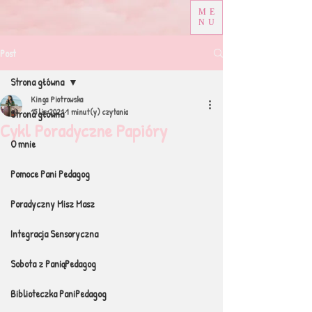
ME
NU
Post
Strona główna
Kinga Piotrowska
15 lis 2021
1 minut(y) czytania
Strona główna
Cykl Poradyczne Papióry
O mnie
Pomoce Pani Pedagog
Poradyczny Misz Masz
Integracja Sensoryczna
Sobota z PaniąPedagog
Biblioteczka PaniPedagog