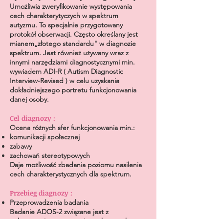
Umożliwia zweryfikowanie występowania
cech charakterytyczych w spektrum
autyzmu. To specjalnie przygotowany
protokół obserwacji. Często określany jest
mianem
„złotego standardu" w diagnozie
spektrum. Jest również używany wraz z
innymi narzędziami diagnostycznymi min.
wywiadem ADI-R ( Autism Diagnostic
Interview-Revised ) w celu uzyskania
dokładniejszego portretu funkcjonowania
danej osoby.
Cel diagnozy :
Ocena różnych sfer funkcjonowania min.:
komunikacji społecznej
zabawy
zachowań stereotypowyc
h
Daje możliwość zbadania poziomu nasilenia
cech charakterystycznych dla spektrum.
Przebieg diagnozy :
Przeprowadzenia badani
a
Badanie ADOS-2 związane jest z