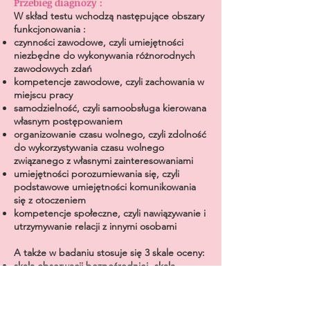
Przebieg diagnozy :
W skład testu wchodzą następujące obszary
funkcjonowania :
czynności zawodowe, czyli umiejętności
niezbędne do wykonywania różnorodnych
zawodowych zdań
kompetencje zawodowe, czyli zachowania w
miejscu pracy
samodzielność, czyli samoobsługa kierowana
własnym postępowaniem
organizowanie czasu wolnego, czyli zdolność
do wykorzystywania czasu wolnego
związanego z własnymi zainteresowaniami
umiejętności porozumiewania się, czyli
podstawowe umiejętności komunikowania
się z otoczeniem
kompetencje społeczne, czyli nawiązywanie i
utrzymywanie relacji z innymi osobami
A także w badaniu stosuje się 3 skale oceny:
skala obserwacji bezpośredniej- skala
wykonawcza
skala domowa
skala w miejscu pracy czy szkoły