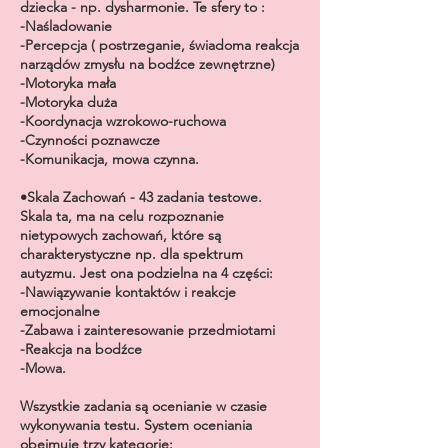
dziecka - np. dysharmonie. Te sfery to :
-Naśladowanie
-Percepcja ( postrzeganie, świadoma reakcja
narządów zmysłu na bodźce zewnętrzne)
-Motoryka mała
-Motoryka duża
-Koordynacja wzrokowo-ruchowa
-Czynności poznawcze
-Komunikacja, mowa czynna.
•Skala Zachowań - 43 zadania testowe.
Skala ta, ma na celu rozpoznanie
nietypowych zachowań, które są
charakterystyczne np. dla spektrum
autyzmu. Jest ona podzielna na 4 części:
-Nawiązywanie kontaktów i reakcje
emocjonalne
-Zabawa i zainteresowanie przedmiotami
-Reakcja na bodźce
-Mowa.
Wszystkie zadania są ocenianie w czasie
wykonywania testu. System oceniania
obejmuje trzy kategorie: