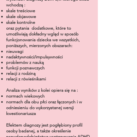
wchodzą :
skale treściowe
skale objawowe
skale kontrolne
oraz pytania dodatkowe, które to
umożliwiają dokładny wgląd w sposób
funkcjonowania dziecka we wszystkich,
poniższych, mierzonych obszarach:
nieuwagi
nadaktywności/impulsywności
problemów z nauką
funkcji poznawczych
relacji z rodziną
relacji z rówieśnikami
Analiza wyników z kolei opiera się na :
normach wiekowych
normach dla obu płci oraz łączonych i w
odniesieniu do wykorzystanej wersji
kwestionariusza
Efektem diagnozy jest pogłębiony profil
osoby badanej, a także określenie
prawdopodobieństwa występowania ADHD.