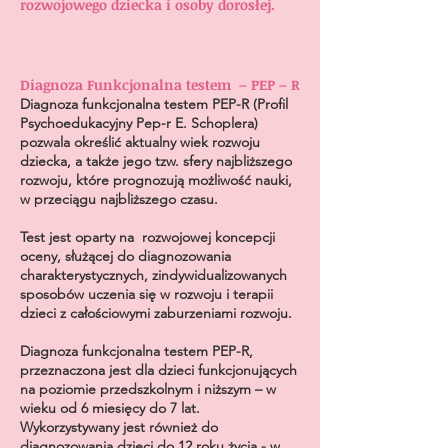
rozwojowego dziecka i osoby dorosłej.
Diagnoza Funkcjonalna testem – PEP – R
Diagnoza funkcjonalna testem PEP-R (Profil
Psychoedukacyjny Pep-r E. Schoplera)
pozwala określić aktualny wiek rozwoju
dziecka, a także jego tzw. sfery najbliższego
rozwoju, które prognozują możliwość nauki,
w przeciągu najbliższego czasu.
Test jest oparty na rozwojowej koncepcji
oceny, służącej do diagnozowania
charakterystycznych, zindywidualizowanych
sposobów uczenia się w rozwoju i terapii
dzieci z całościowymi zaburzeniami rozwoju.
Diagnoza funkcjonalna testem PEP-R,
przeznaczona jest dla dzieci funkcjonujących
na poziomie przedszkolnym i niższym – w
wieku od 6 miesięcy do 7 lat.
Wykorzystywany jest również do
diagnozowania dzieci do 12 roku życia - w