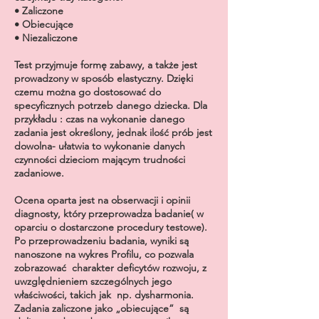
• Zaliczone
• Obiecujące
• Niezaliczone
Test przyjmuje formę zabawy, a także jest
prowadzony w sposób elastyczny. Dzięki
czemu można go dostosować do
specyficznych potrzeb danego dziecka. Dla
przykładu : czas na wykonanie danego
zadania jest określony, jednak ilość prób jest
dowolna- ułatwia to wykonanie danych
czynności dzieciom mającym trudności
zadaniowe.
Ocena oparta jest na obserwacji i opinii
diagnosty, który przeprowadza badanie( w
oparciu o dostarczone procedury testowe).
Po przeprowadzeniu badania, wyniki są
nanoszone na wykres Profilu, co pozwala
zobrazować charakter deficytów rozwoju, z
uwzględnieniem szczególnych jego
właściwości, takich jak np. dysharmonia.
Zadania zaliczone jako „obiecujące” są