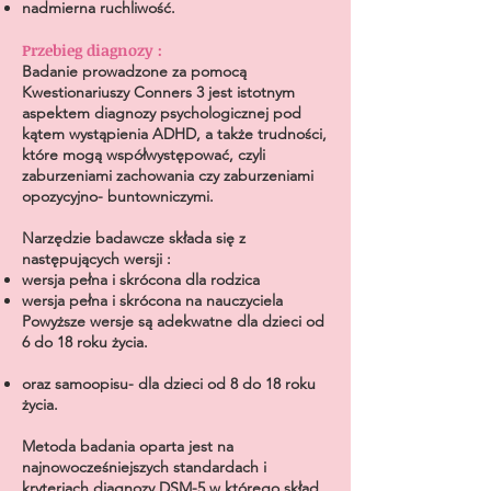
nadmierna ruchliwość.
Przebieg diagnozy :
Badanie prowadzone za pomocą
Kwestionariuszy
Conners 3 jest istotnym
aspektem diagnozy psychologicznej pod
kątem wystąpienia ADHD, a także trudności,
które mogą
współwystępować, czyli
zaburzeniami zachowania czy zaburzeniami
opozycyjno- buntowniczymi.
Narzędzie badawcze składa się z
następujących wersji :
wersja pełna i skrócona dla rodzica
wersja pełna i skrócona na nauczyciela
Powyższe wersje są adekwatne dla dzieci od
6 do 18 roku życia.
oraz samoopisu- dla dzieci od 8 do 18 roku
życia.
Metoda badania oparta jest na
n
ajnowocześniejszych standardach i
kryteriach diagnozy DSM-5,w którego skład