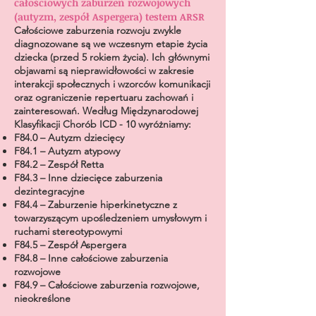
całościowych zaburzeń rozwojowych
(autyzm, zespół Aspergera) testem ARSR
Całościowe zaburzenia rozwoju zwykle
diagnozowane są we wczesnym etapie życia
dziecka (przed 5 rokiem życia). Ich głównymi
objawami są nieprawidłowości w zakresie
interakcji społecznych i wzorców komunikacji
oraz ograniczenie repertuaru zachowań i
zainteresowań. Według Międzynarodowej
Klasyfikacji Chorób ICD - 10 wyróżniamy:
F84.0 – Autyzm dziecięcy
F84.1 – Autyzm atypowy
F84.2 – Zespół Retta
F84.3 – Inne dziecięce zaburzenia
dezintegracyjne
F84.4 – Zaburzenie hiperkinetyczne z
towarzyszącym upośledzeniem umysłowym i
ruchami stereotypowymi
F84.5 – Zespół Aspergera
F84.8 – Inne całościowe zaburzenia
rozwojowe
F84.9 – Całościowe zaburzenia rozwojowe,
nieokreślone