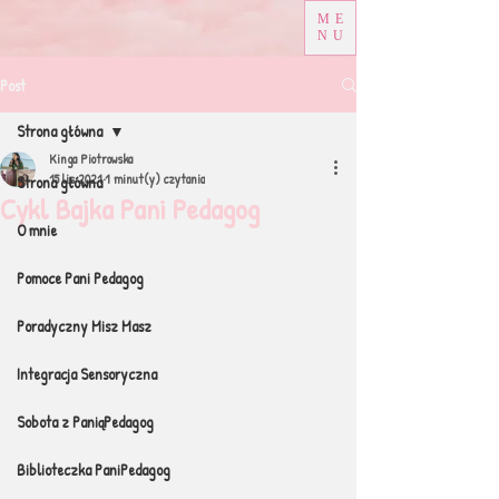
ME
NU
Post
Strona główna
Kinga Piotrowska
15 lis 2021
1 minut(y) czytania
Strona główna
Cykl Bajka Pani Pedagog
O mnie
Pomoce Pani Pedagog
Poradyczny Misz Masz
Integracja Sensoryczna
Sobota z PaniąPedagog
Biblioteczka PaniPedagog