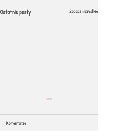
Ostatnie posty
Zobacz wszystkie
Komentarze
Pomoce PaniPedago