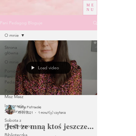
ME
NU
Pani Pedagog Bloguje
O mnie
Strona
główna
O mnie
Load video
Pomoce
Pani
Pedagog
Poradyczny
Misz Masz
Integracja
Kinga Piotrowska
Sensoryczna
15 lis 2021
1 minut(y) czytania
Sobota z
Jest ze mną ktoś jeszcze...
PaniąPedagog
Biblioteczka