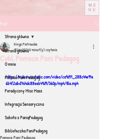
ME
NU
Post
Strona główna
Kinga Piotrowska
15 lis 2021
0 minut(y) czytania
Strona główna
Cykl Pomoce Pani Pedagog
O mnie
https://video.wixstatic.com/video/ca9d11_288c44e91e
Pomoce Pani Pedagog
6b4f2abd764dc88eeb49d9/360p/mp4/file.mp4
Poradyczny Misz Masz
Integracja Sensoryczna
Sobota z PaniąPedagog
Biblioteczka PaniPedagog
Pomoce Pani Pedagog