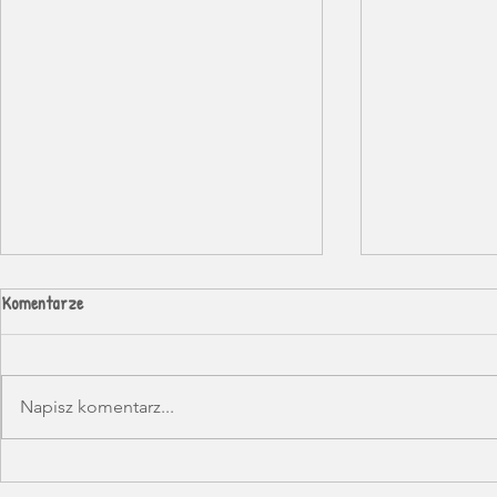
Komentarze
Napisz komentarz...
Sobota z Pani
Poradyczny Misz-Masz