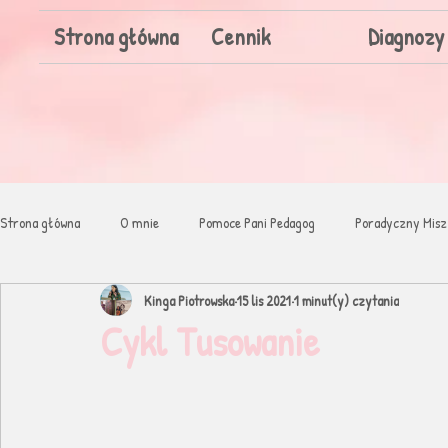
Strona główna
Cennik
Diagnozy
Strona główna
O mnie
Pomoce Pani Pedagog
Poradyczny Misz
Kinga Piotrowska
15 lis 2021
1 minut(y) czytania
Biblioteczka PaniPedagog
Cykl Tusowanie