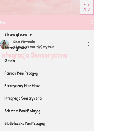
ME
NU
Post
Strona główna
Kinga Piotrowska
15 lis 2021
1 minut(y) czytania
Strona główna
Integracja Sensoryczna
O mnie
Pomoce Pani Pedagog
Poradyczny Misz Masz
Integracja Sensoryczna
Sobota z PaniąPedagog
Biblioteczka PaniPedagog