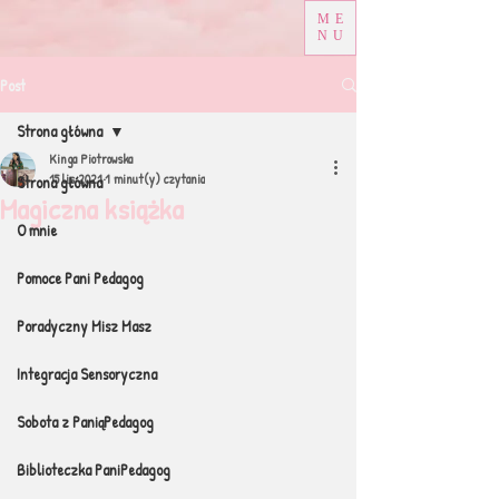
ME
NU
Post
Strona główna
Kinga Piotrowska
15 lis 2021
1 minut(y) czytania
Strona główna
Magiczna książka
O mnie
Pomoce Pani Pedagog
Poradyczny Misz Masz
Integracja Sensoryczna
Sobota z PaniąPedagog
Biblioteczka PaniPedagog