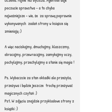
liczenia. Fajnie też wycisza. Agentowi daje 
poczucie sprawstwa - a to chyba 
najważniejsze - wie, że  za sprawą poprawnie  
wykonywanych  zadań strony w książce się 
zmieniają :) 
A więc naciskajmy, dmuchajmy, klaszczmy, 
obracajmy, przewracajmy, zamykajmy oczy, 
pochylajmy, przechylajmy a stanie się magia !
Ps. Wybaczcie za stan okładki ale przeżyła, 
przeżywa i będzie jeszcze  trochę przeżywać  
magicznych czytań :)
Ps1. W zdjęciu znajdzie przykładowe strony z 
książki :)