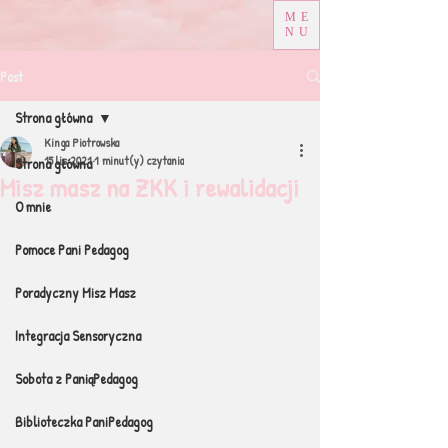
ME
NU
Post
Strona główna
Kinga Piotrowska
15 lis 2021
1 minut(y) czytania
Strona główna
Misz masz na ZKK i rewalidacji
O mnie
Pomoce Pani Pedagog
Poradyczny Misz Masz
Integracja Sensoryczna
Sobota z PaniąPedagog
Biblioteczka PaniPedagog