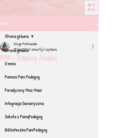
ME
NU
Post
Strona główna
Kinga Piotrowska
15 lis 2021
1 minut(y) czytania
Strona główna
PPP- Zdalny Aneks
O mnie
Pomoce Pani Pedagog
Poradyczny Misz Masz
Integracja Sensoryczna
Sobota z PaniąPedagog
Biblioteczka PaniPedagog