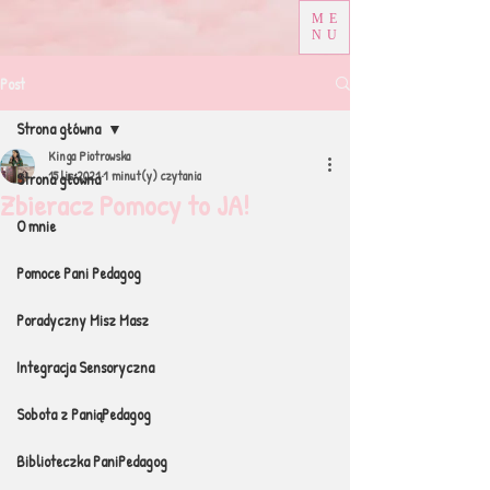
ME
NU
Post
Strona główna
Kinga Piotrowska
15 lis 2021
1 minut(y) czytania
Strona główna
Zbieracz Pomocy to JA!
O mnie
Pomoce Pani Pedagog
Poradyczny Misz Masz
Integracja Sensoryczna
Sobota z PaniąPedagog
Biblioteczka PaniPedagog